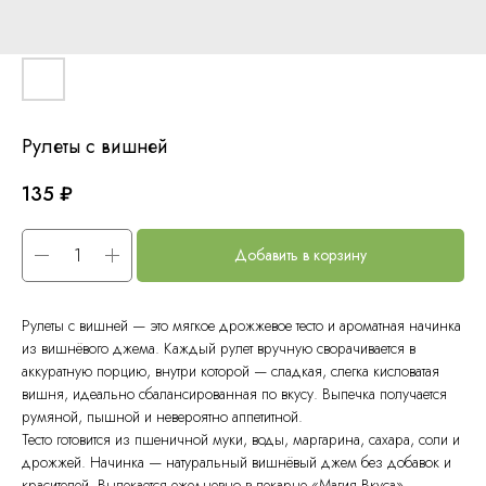
Рулеты с вишней
135
₽
Добавить в корзину
Рулеты с вишней — это мягкое дрожжевое тесто и ароматная начинка
из вишнёвого джема. Каждый рулет вручную сворачивается в
аккуратную порцию, внутри которой — сладкая, слегка кисловатая
вишня, идеально сбалансированная по вкусу. Выпечка получается
румяной, пышной и невероятно аппетитной.
Тесто готовится из пшеничной муки, воды, маргарина, сахара, соли и
дрожжей. Начинка — натуральный вишнёвый джем без добавок и
красителей. Выпекается ежедневно в пекарне «Магия Вкуса».