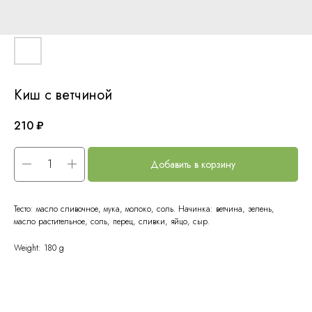
Киш с ветчиной
210
₽
Добавить в корзину
Тесто: масло сливочное, мука, молоко, соль. Начинка: ветчина, зелень,
масло растительное, соль, перец, сливки, яйцо, сыр.
Weight: 180 g